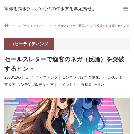
常識を焼き払い, AI時代の生き方を再定義せよ
ホーム
コピーライティング
セールスレターで顧客のネガ（反論）を突破するヒント
コピーライティング
セールスレターで顧客のネガ（反論）を突破
するヒント
2023/10/5
コピーライティング
コンテンツ販売 自動化
,
セールスレター
書き方
,
コンテンツ販売 やり方
コメント:
0
投稿者:
そうた