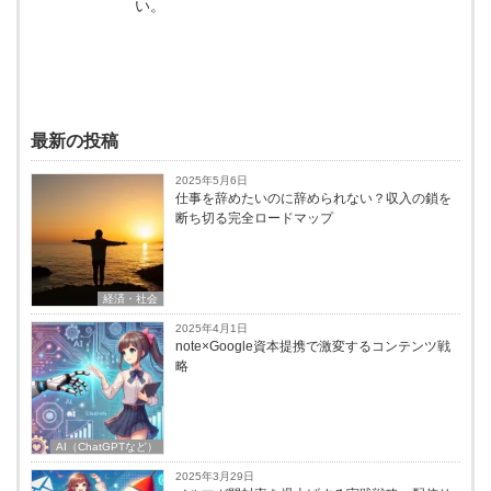
い。
最新の投稿
2025年5月6日
仕事を辞めたいのに辞められない？収入の鎖を
断ち切る完全ロードマップ
経済・社会
2025年4月1日
note×Google資本提携で激変するコンテンツ戦
略
AI（ChatGPTなど）
2025年3月29日