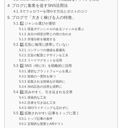
ブログに集客を促すSNS活用法
Xでフォロワーを増やす方法とポストのコツ
ブログで「大きく稼げる人の特徴」
1️⃣ ジャンル選びが適切
収益ポテンシャルのあるジャンルを選ぶ
自分の得意分野との掛け合わせ
市場分析を徹底する
2️⃣ 広告に無理に誘導していない
コンテンツの価値を最優先
広告の配置とデザインを工夫
リードマグネットを活用
3️⃣ SNS（特にX）を戦略的に活用
適切なプラットフォームを選ぶ
投稿の一貫性を保つ
拡散される投稿を計画的に
SNS広告の活用も視野に
4️⃣ 読みやすく、引き込まれる文章
視覚的な工夫
読者を引き込む工夫
SEOライティングも忘れずに
5️⃣ 拡散されやすい記事をトップに置く
トップ記事の条件
定期的な更新とA/Bテスト